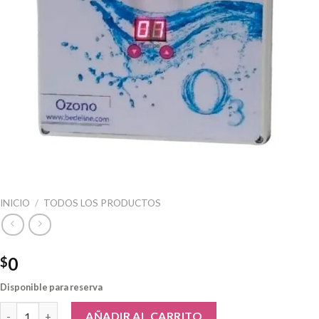
INICIO
/
TODOS LOS PRODUCTOS
0
$
Disponible para reserva
Purificador Ozonizador-desinfección de Agua, Frutas y Verduras 
AÑADIR AL CARRITO