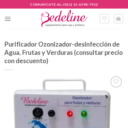
Skip
COMUNÍCATE AL: (011) 15-6598-7912
to
content
Purificador Ozonizador-desinfección de
Agua, Frutas y Verduras (consultar precio
con descuento)
Añadir
a la
lista de
deseos