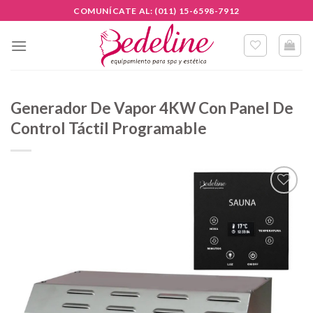
Skip
COMUNÍCATE AL: (011) 15-6598-7912
to
content
Generador De Vapor 4KW Con Panel De
Control Táctil Programable
Añadir
a la
lista de
deseos