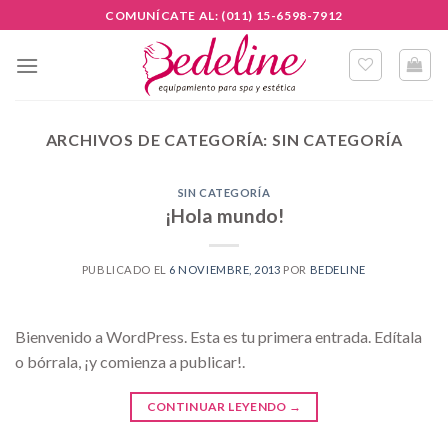
Skip
COMUNÍCATE AL: (011) 15-6598-7912
to
content
ARCHIVOS DE CATEGORÍA:
SIN CATEGORÍA
SIN CATEGORÍA
¡Hola mundo!
PUBLICADO EL
6 NOVIEMBRE, 2013
POR
BEDELINE
Bienvenido a WordPress. Esta es tu primera entrada. Edítala
o bórrala, ¡y comienza a publicar!.
CONTINUAR LEYENDO
→