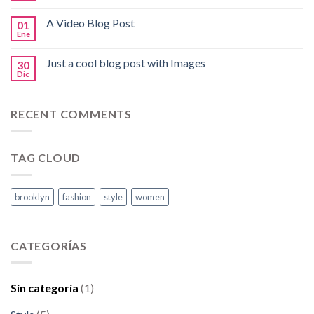
A Video Blog Post
01
Ene
Just a cool blog post with Images
30
Dic
RECENT COMMENTS
TAG CLOUD
brooklyn
fashion
style
women
CATEGORÍAS
Sin categoría
(1)