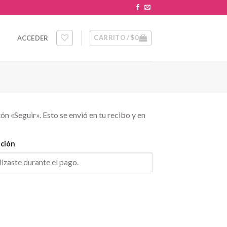
CARRITO /
$
0
ACCEDER
ón «Seguir». Esto se envió en tu recibo y en
ación